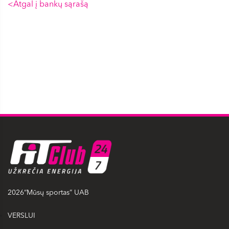
<Atgal į bankų sąrašą
2026“Mūsų sportas” UAB
VERSLUI