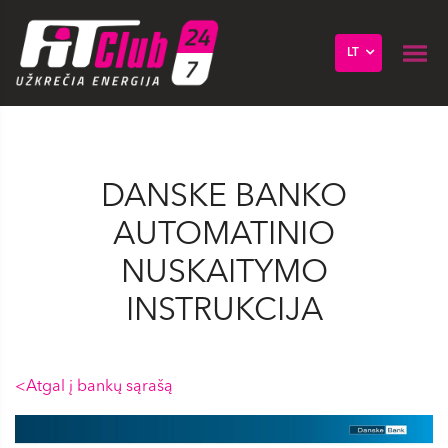
LT
DANSKE BANKO
AUTOMATINIO
NUSKAITYMO
INSTRUKCIJA
<Atgal į bankų sąrašą