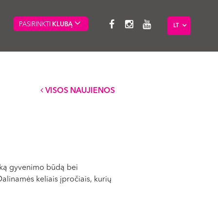
PASIRINKTI
KLUBĄ
LT
VISOS NAUJIENOS
veiką gyvenimo būdą bei
linamės keliais įpročiais, kurių