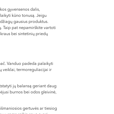
ikos gyvensenos dalis,
laikyti kūno tonusą. Jeigu
medžiagų gausius produktus.
. Taip pat nepamirškite vartoti
kraus bei sintetinių priedų
ypač. Vanduo padeda palaikyti
veiklai, termoreguliacijai ir
statyti jų balansą geriant daug
usėjusi burnos bei odos gleivinė,
išmaniosios gertuvės ar tiesiog