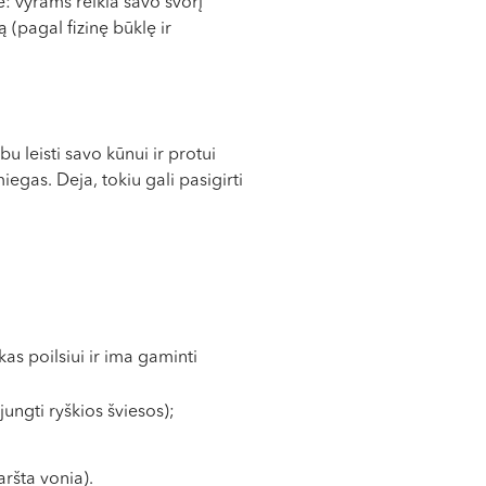
e: vyrams reikia savo svorį
 (pagal fizinę būklę ir
u leisti savo kūnui ir protui
egas. Deja, tokiu gali pasigirti
as poilsiui ir ima gaminti
jungti ryškios šviesos);
aršta vonia).