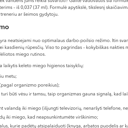
ek vandens jums reikia suvartoti? Galite vadovautis šia formul
rims – iš 0,037 (37 ml). Formulė apytikslė, tikslesnį skaičiavimą
 treneriu ar šeimos gydytoju.
imo
a yra neatsiejami nuo optimalaus darbo-poilsio režimo. Itin svarb
ei kasdienių rūpesčių. Viso to pagrindas – kokybiškas nakties mi
ėliotos miego rutinos.
a laikytis keleto miego higienos taisyklių:
čiu metu;
(pagal organizmo poreikius);
turi būti vėsu ir tamsu, taip organizmas gauna signalą, kad laik
ent valandą iki miego (išjungti televizorių, nenaršyti telefone, ne
ndų iki miego, kad neapsunkintumėte virškinimo;
ualus, kurie padėtų atsipalaiduoti (knyga, arbatos puodelis ar k