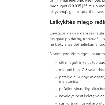
priminimai telefone. Nežinote, ki
padaugint iš 0,035 (35 ml), o mote
aktyvumą), galite aptarti su savo
Laikykitės miego rež
Energijos kiekis ir gera savijaut
atsigauti po darbų, treniruočių b
ne kiekvienas dėl netinkamai sud
Norint gerai išsimiegoti, patartin
eiti miegoti ir keltis tuo pa
miegoti bent 7–8 valandas 
patalpoje, kurioje miegate, 
melatoniną;
pašalinti visus dirgiklius b
nevalgyti bent keletą vala
susikurti ramius vakaro rit