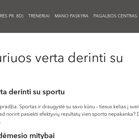
RĖS PR. 8D)
TRENERIAI
MANO PASKYRA
PAGALBOS CENTRAS
uriuos verta derinti su
rta derinti su sportu
 pradžia. Sportas ir draugystė su savo kūnu – tiesus kelias į s
d norint pasiekti efektyvių rezultatų vien sporto nepakanka? Da
.
dėmesio mitybai