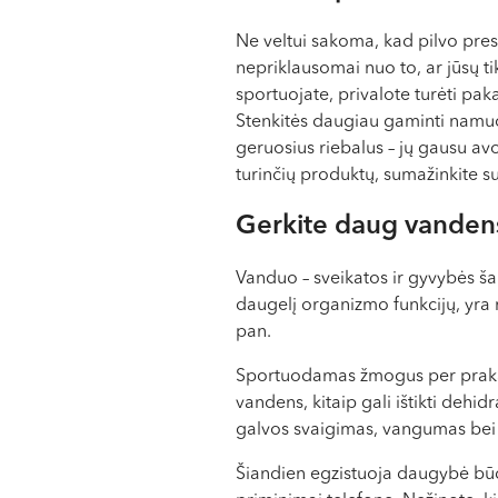
Ne veltui sakoma, kad pilvo pres
nepriklausomai nuo to, ar jūsų t
sportuojate, privalote turėti pa
Stenkitės daugiau gaminti namuos
geruosius riebalus – jų gausu avo
turinčių produktų, sumažinkite s
Gerkite daug vanden
Vanduo – sveikatos ir gyvybės š
daugelį organizmo funkcijų, yra n
pan.
Sportuodamas žmogus per prakaitą
vandens, kitaip gali ištikti dehid
galvos svaigimas, vangumas bei
Šiandien egzistuoja daugybė būdų