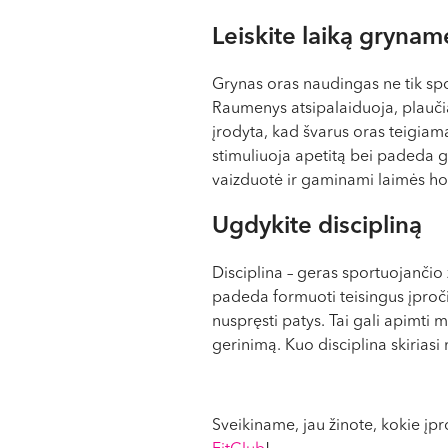
Leiskite laiką grynam
Grynas oras naudingas ne tik spo
Raumenys atsipalaiduoja, plaučia
įrodyta, kad švarus oras teigiama
stimuliuoja apetitą bei padeda ge
vaizduotė ir gaminami laimės hor
Ugdykite discipliną
Disciplina – geras sportuojančio 
padeda formuoti teisingus įpročiu
nuspręsti patys. Tai gali apimti
gerinimą. Kuo disciplina skiriasi 
Sveikiname, jau žinote, kokie įpr