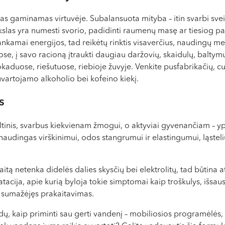
as gaminamas virtuvėje. Subalansuota mityba – itin svarbi sve
ikslas yra numesti svorio, padidinti raumenų masę ar tiesiog pa
kankamai energijos, tad reikėtų rinktis visaverčius, naudingų 
e, į savo racioną įtraukti daugiau daržovių, skaidulų, baltymų
kaduose, riešutuose, riebioje žuvyje. Venkite pusfabrikačių, cu
uvartojamo alkoholio bei kofeino kiekį.
s
altinis, svarbus kiekvienam žmogui, o aktyviai gyvenančiam – 
audingas virškinimui, odos stangrumui ir elastingumui, ląstelių 
 netenka didelės dalies skysčių bei elektrolitų, tad būtina at
ratacija, apie kurią byloja tokie simptomai kaip troškulys, išsa
 sumažėjęs prakaitavimas.
, kaip priminti sau gerti vandenį – mobiliosios programėlės, 