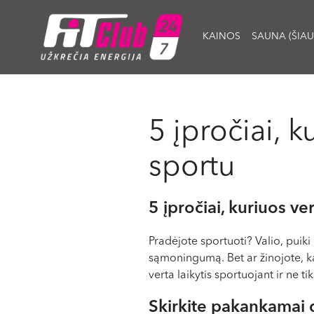
KAINOS
SAUNA (ŠIAU
5 įpročiai, k
sportu
5 įpročiai, kuriuos ve
Pradėjote sportuoti? Valio, puiki
sąmoningumą. Bet ar žinojote, ka
verta laikytis sportuojant ir ne tik
Skirkite pakankamai 