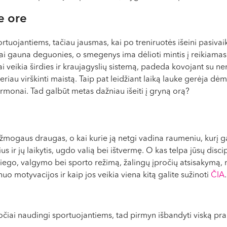
e ore
rtuojantiems, tačiau jausmas, kai po treniruotės išeini pasivai
i gauna deguonies, o smegenys ima dėlioti mintis į reikiamas 
i veikia širdies ir kraujagyslių sistemą, padeda kovojant su ne
riau virškinti maistą. Taip pat leidžiant laiką lauke gerėja dė
monai. Tad galbūt metas dažniau išeiti į gryną orą?
žmogaus draugas, o kai kurie ją netgi vadina raumeniu, kurį gal
s ir jų laikytis, ugdo valią bei ištvermę. O kas telpa jūsų disci
 miego, valgymo bei sporto režimą, žalingų įpročių atsisakymą,
nuo motyvacijos ir kaip jos veikia viena kitą galite sužinoti
ČIA
.
očiai naudingi sportuojantiems, tad pirmyn išbandyti viską prakti