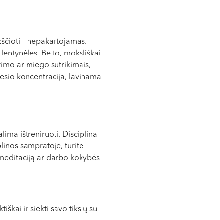
kščioti – nepakartojamas.
lentynėles. Be to, moksliškai
rimo ar miego sutrikimais,
mesio koncentracija, lavinama
ima ištreniruoti. Disciplina
plinos sampratoje, turite
 meditaciją ar darbo kokybės
škai ir siekti savo tikslų su