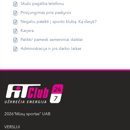
Skubi pagalba telefonu
Prisijungimas prie paskyros
Negaliu patekti į sporto klubą. Ką daryti?
Karjera
Palikti/ pamesti asmeniniai daiktai
Administracija ir jos darbo laikas
2026“Mūsų sportas” UAB
VERSLUI