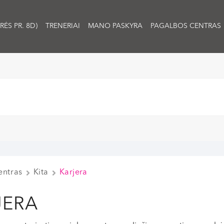
RĖS PR. 8D)
TRENERIAI
MANO PASKYRA
PAGALBOS CENTRAS
entras
Kita
Karjera
JERA