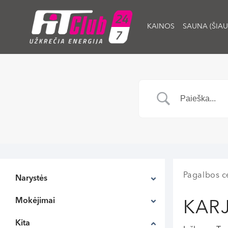
KAINOS
SAUNA (ŠIAU
Pagalbos c
Narystės
Mokėjimai
KAR
Kita