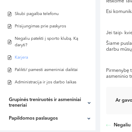
Ieškome Tav
Esi komunika
Skubi pagalba telefonu
Prisijungimas prie paskyros
Jei taip- kv
Negaliu patekti į sporto klubą. Ką
Šiame puslap
daryti?
darbu mūsų
Karjera
Palikti/ pamesti asmeniniai daiktai
Pirmenybę te
asmeninio tr
Administracija ir jos darbo laikas
Grupinės treniruotės ir asmeniniai
Ar gavo
treneriai
Papildomos paslaugos
Negaliu 