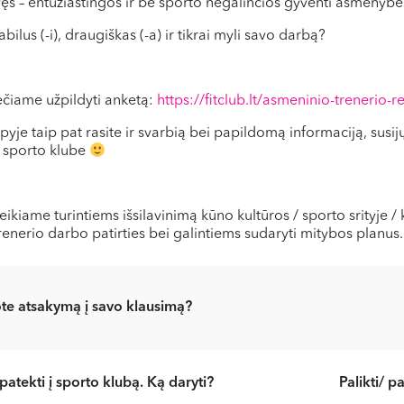
ęs – entuziastingos ir be sporto negalinčios gyventi asmenybė
bilus (-i), draugiškas (-a) ir tikrai myli savo darbą?
iečiame užpildyti anketą:
https://fitclub.lt/asmeninio-trenerio-re
yje taip pat rasite ir svarbią bei papildomą informaciją, susij
 sporto klube
ikiame turintiems išsilavinimą kūno kultūros / sporto srityje / k
enerio darbo patirties bei galintiems sudaryti mitybos planus.
te atsakymą į savo klausimą?
patekti į sporto klubą. Ką daryti?
Palikti/ p