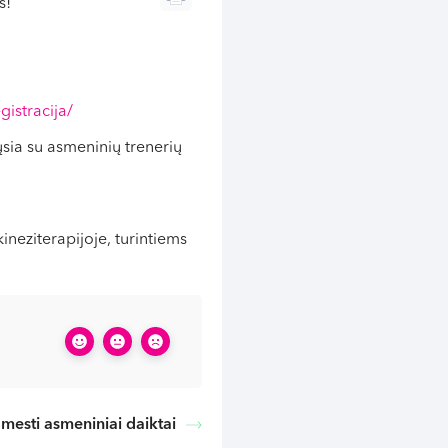
s!
gistracija/
ųsia su asmeninių trenerių
ineziterapijoje, turintiems
amesti asmeniniai daiktai